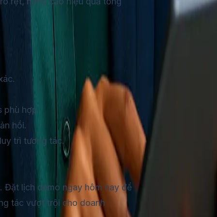
I rõ rệt, nâng cao hiệu quả tổng
xác.
s phù hợp.
ản hồi.
uy trì tương tác.
I. Đặt lịch demo ngay hôm nay để
ơng tác vượt trội cho doanh