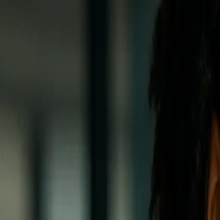
Bảng gi
Sản phẩm
Giải pháp
Kết nối
Tài nguyên
Đăng ký
Book Demo