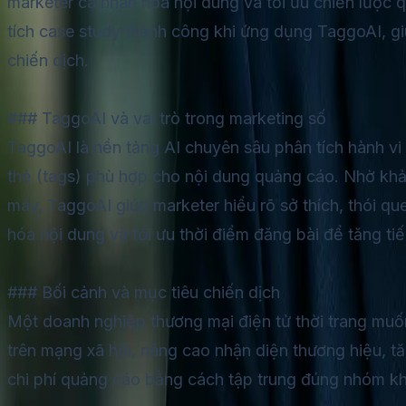
marketer cá nhân hóa nội dung và tối ưu chiến lược 
tích case study thành công khi ứng dụng TaggoAI, gi
chiến dịch.
### TaggoAI và vai trò trong marketing số
TaggoAI là nền tảng AI chuyên sâu phân tích hành vi
thẻ (tags) phù hợp cho nội dung quảng cáo. Nhờ khả 
máy, TaggoAI giúp marketer hiểu rõ sở thích, thói q
hóa nội dung và tối ưu thời điểm đăng bài để tăng ti
### Bối cảnh và mục tiêu chiến dịch
Một doanh nghiệp thương mại điện tử thời trang muốn 
trên mạng xã hội, nâng cao nhận diện thương hiệu, tă
chi phí quảng cáo bằng cách tập trung đúng nhóm k