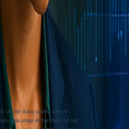
động hóa Email
giúp
ương tác và hiệu quả chiến dịch marketing
tối ưu nội dung quảng cáo và
AI, giải pháp AI tiên tiến, hỗ trợ