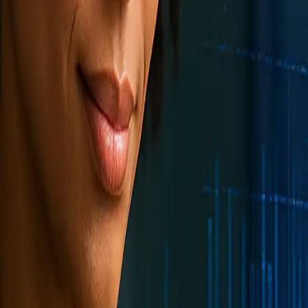
TaggoAI
tiềm năng
Tự động hóa tiếp thị