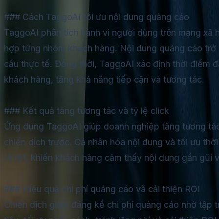
### Cách TaggoAI tối ưu nội dung quảng cáo
TaggoAI phân tích hành vi người dùng trên mạng xã h
hợp từng nhóm khách hàng. Nội dung quảng cáo trở 
cầu thực tế. Đồng thời, TaggoAI xác định thời điểm đ
khách hàng, tăng khả năng tiếp cận và tương tác.
### Kết quả tăng tương tác và tỷ lệ click
Ứng dụng TaggoAI giúp doanh nghiệp tăng tương tác 
chiến dịch trước. Cá nhân hóa nội dung và tối ưu thờ
rõ rệt, khiến khách hàng cảm thấy nội dung gần gũi 
### Hiệu quả chi phí quảng cáo và cải thiện ROI
Chiến dịch giảm đáng kể chi phí quảng cáo nhờ tập