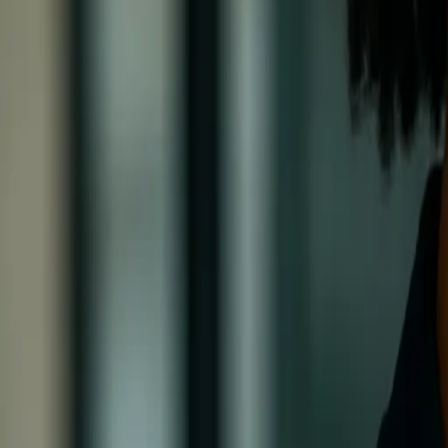
X
Sản phẩm
AI Customer Agent
Tự động hóa cuộc trò chuyện khách hàng 24/7 bằng AI.
Conversational AI
AI Agents
AI Assistant
Unified Inbox
Tự động hóa quy trình
Knowledge & Insights
Knowledge AI
Customer Insights
Document AI
Giải pháp
Trường hợp sử dụng
AI hỗ trợ khách hàng
Đại lý bán hàng AI
Tạo khách hàng 
Ngành
Thương mại điện tử
Khách sạn
Giáo dục
Phòng trưng bày
Kết nối