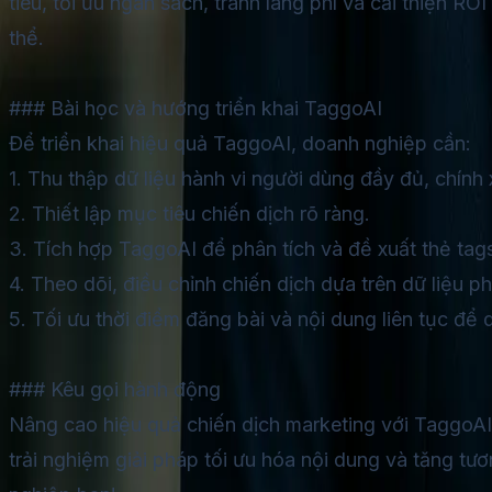
tiêu, tối ưu ngân sách, tránh lãng phí và cải thiện RO
thể.
### Bài học và hướng triển khai TaggoAI
Để triển khai hiệu quả TaggoAI, doanh nghiệp cần:
1. Thu thập dữ liệu hành vi người dùng đầy đủ, chính 
2. Thiết lập mục tiêu chiến dịch rõ ràng.
3. Tích hợp TaggoAI để phân tích và đề xuất thẻ tag
4. Theo dõi, điều chỉnh chiến dịch dựa trên dữ liệu ph
5. Tối ưu thời điểm đăng bài và nội dung liên tục để d
### Kêu gọi hành động
Nâng cao hiệu quả chiến dịch marketing với TaggoA
trải nghiệm giải pháp tối ưu hóa nội dung và tăng tư