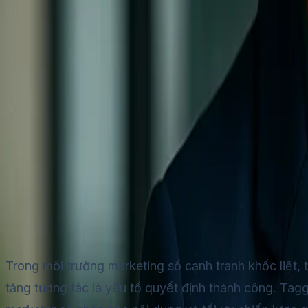
Kênh
Chat trực tiếp trang web
Messenger
WhatsApp
Zalo OA
Tự 
Tích hợp
Shopify
HubSpot
Google Sheets
API & Webhooks
Tài nguyên
Blog
Nghiên cứu trường hợp
Documentation
Trung tâm trợ 
Bảng giá
+84 935 755 117
Đăng ký
Book Demo
vi
vi
Phân tích case study thành công: TaggoAI tăng t
Nhi Nguyen
5/6/2026
Trong môi trường marketing số cạnh tranh khốc liệt, 
tăng tương tác là yếu tố quyết định thành công. Taggo