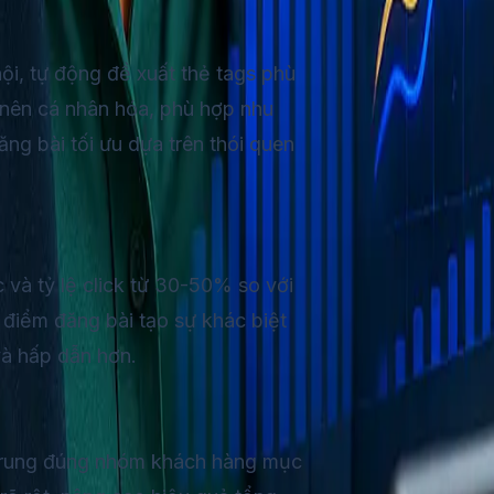
ội, tự động đề xuất thẻ tags phù
nên cá nhân hóa, phù hợp nhu
ăng bài tối ưu dựa trên thói quen
và tỷ lệ click từ 30-50% so với
i điểm đăng bài tạo sự khác biệt
và hấp dẫn hơn.
 trung đúng nhóm khách hàng mục