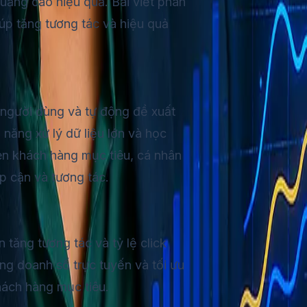
quảng cáo hiệu quả. Bài viết phân
úp tăng tương tác và hiệu quả
 người dùng và tự động đề xuất
năng xử lý dữ liệu lớn và học
uen khách hàng mục tiêu, cá nhân
ếp cận và tương tác.
tăng tương tác và tỷ lệ click
ng doanh số trực tuyến và tối ưu
hách hàng mục tiêu.