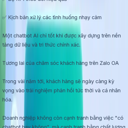
✅ Kịch bản xử lý các tình huống nhạy cảm
Một chatbot AI chỉ tốt khi được xây dựng trên nền
tảng dữ liệu và tri thức chính xác.
Tương lai của chăm sóc khách hàng trên Zalo OA
Trong vài năm tới, khách hàng sẽ ngày càng kỳ
vọng vào trải nghiệm phản hồi tức thời và cá nhân
hóa.
Doanh nghiệp không còn cạnh tranh bằng việc "có
chatbot hay không", mà cạnh tranh bằng chất lượng