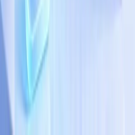
5 Lợi Ích Vượt Trội Của Chatbot AI Trong Nha
Khoa Giúp Tăng Lead Online Và Giảm Tải Lễ Tân
Xem ngay