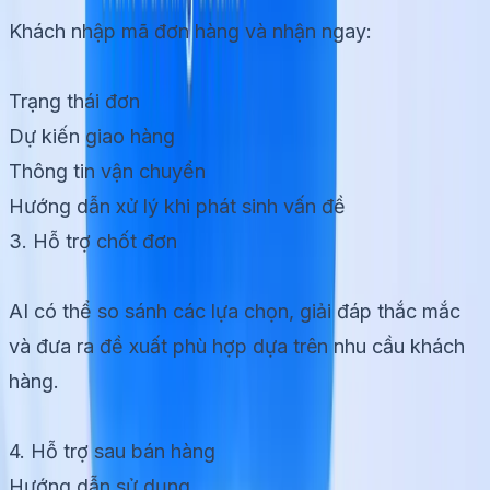
Khách nhập mã đơn hàng và nhận ngay:
Trạng thái đơn
Dự kiến giao hàng
Thông tin vận chuyển
Hướng dẫn xử lý khi phát sinh vấn đề
3. Hỗ trợ chốt đơn
AI có thể so sánh các lựa chọn, giải đáp thắc mắc
và đưa ra đề xuất phù hợp dựa trên nhu cầu khách
hàng.
4. Hỗ trợ sau bán hàng
Hướng dẫn sử dụng