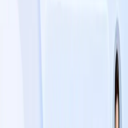
TaggoAI
X
Sản phẩm
AI Customer Agent
Tự động hóa cuộc trò chuyện khách hàng 24/7 bằng
AI.
Conversational AI
AI Agents
AI Assistant
Unified Inbox
Tự động hóa quy
trình
Knowledge & Insights
Knowledge AI
Customer Insights
Document AI
Giải pháp
Trường hợp sử dụng