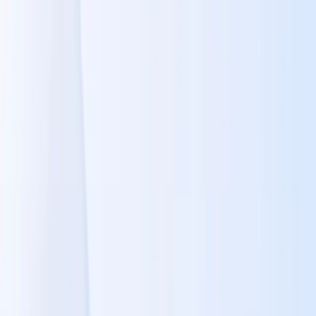
Bảng
Sản phẩm
Giải pháp
Kết nối
Tài nguyên
giá
Đăng ký
Book Demo