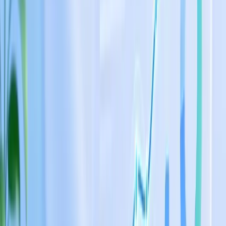
Hướng dẫn chi tiết cách sử dụng chatbot AI để
tự động hóa tư vấn và chốt đơn cho trung tâm
ngoại ngữ
Xem ngay