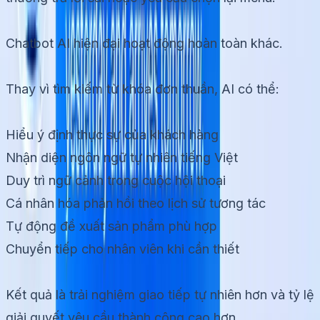
Chatbot AI hiện đại hoạt động hoàn toàn khác.
Thay vì tìm kiếm từ khóa đơn thuần, AI có thể:
Hiểu ý định thực sự của khách hàng
Nhận diện ngôn ngữ tự nhiên tiếng Việt
Duy trì ngữ cảnh trong cuộc hội thoại
Cá nhân hóa phản hồi theo lịch sử tương tác
Tự động đề xuất sản phẩm phù hợp
Chuyển tiếp cho nhân viên khi cần thiết
Kết quả là trải nghiệm giao tiếp tự nhiên hơn và tỷ lệ
giải quyết yêu cầu thành công cao hơn.