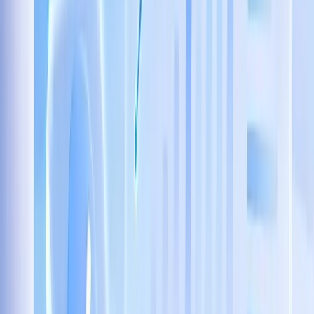
Bạn Đang Bỏ Lỡ Gì Khi Chưa Ứng Dụng AI Trong
Kinh Doanh Và Marketing?
Xem ngay