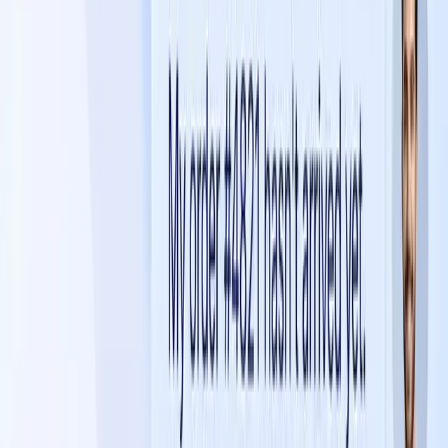
AI hỗ trợ khách hàng
Đại lý bán hàng AI
Tạo khách hàng
tiềm năng
Tự động hóa tiếp thị
Ngành
Thương mại điện tử
Khách sạn
Giáo dục
Phòng trưng bày
Kết nối
Kênh
Chat trực tiếp trang web
Messenger
WhatsApp
Zalo OA
Tự
động hóa Email
Tích hợp
Shopify
HubSpot
Google Sheets
API & Webhooks
Tài nguyên
Blog
Nghiên cứu trường hợp
Documentation
Trung tâm
trợ giúp
Bảng giá
+84 935 755 117
Đăng ký
Book Demo
vi
vi
Chatbot AI cho Zalo OA: Cách doanh nghiệp
Việt tự động hóa chăm sóc khách hàng và tăng