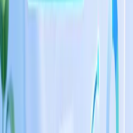
TaggoAI tạo content AI: Vũ khí bí mật giúp
growth marketer nâng tầm chiến lược
marketing
Xem ngay