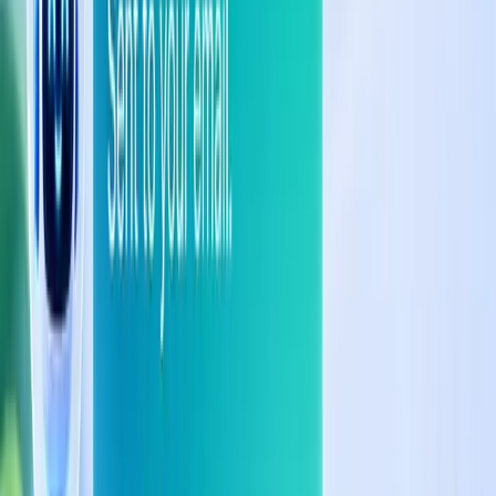
5 CÂU CHỐT ĐƠN QUA TIN NHẮN – LƯU LẠI
DÙNG DẦN 📌