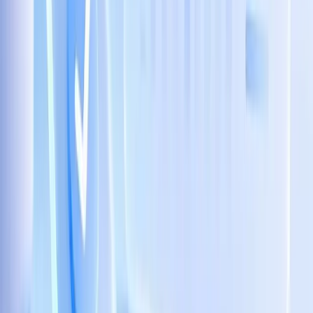
Làm Thế Nào TaggoAI Giúp Growth Marketer
Bán Lẻ Tăng Conversion Mà Không Tăng
Headcount CSKH?
Xem ngay