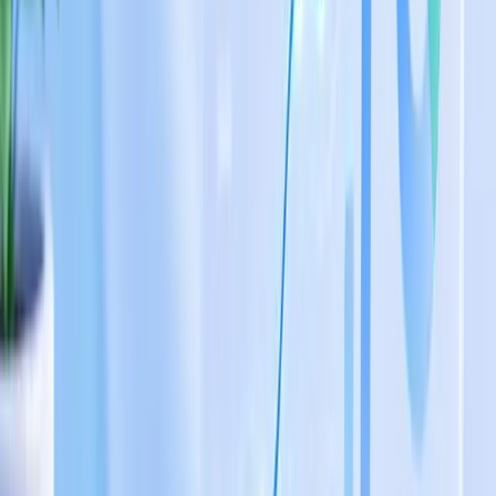
TaggoAI có thể làm gì? 5 Use Case giúp Growth
Marketer tăng trưởng doanh thu hiệu quả
Xem ngay