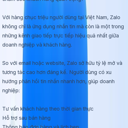
Với hàng chục triệu người dùng tại Việt Nam, Zalo
không chỉ là ứng dụng nhắn tin mà còn là một trong
những kênh giao tiếp trực tiếp hiệu quả nhất giữa
doanh nghiệp và khách hàng.
So với email hoặc website, Zalo sở hữu tỷ lệ mở và
tương tác cao hơn đáng kể. Người dùng có xu
hướng phản hồi tin nhắn nhanh hơn, giúp doanh
nghiệp:
Tư vấn khách hàng theo thời gian thực
Hỗ trợ sau bán hàng
Thông báo đơn hàng và lịch hẹn