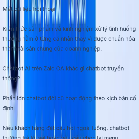
Mất dữ liệu hội thoại
Kiến thức sản phẩm và kinh nghiệm xử lý tình huống
thường nằm ở từng cá nhân thay vì được chuẩn hóa
thành tài sản chung của doanh nghiệp.
Chatbot AI trên Zalo OA khác gì chatbot truyền
thống?
Phần lớn chatbot đời cũ hoạt động theo kịch bản cố
định.
Nếu khách hàng đặt câu hỏi ngoài luồng, chatbot
thường trả lời sai hoặc yêu cầu chọn lại menu.