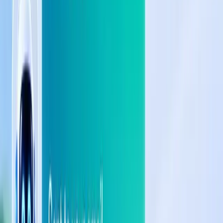
Blogs
FANPAGE CỦA BẠN: TRƯỚC VÀ SAU KHI CÓ
TAGGO AI
Xem ngay