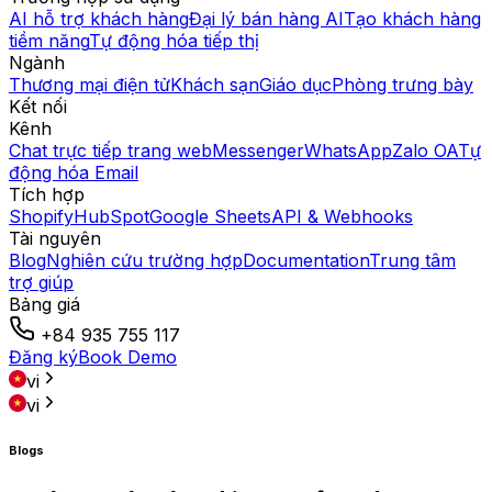
AI hỗ trợ khách hàng
Đại lý bán hàng AI
Tạo khách hàng
tiềm năng
Tự động hóa tiếp thị
Ngành
Thương mại điện tử
Khách sạn
Giáo dục
Phòng trưng bày
Kết nối
Kênh
Chat trực tiếp trang web
Messenger
WhatsApp
Zalo OA
Tự
động hóa Email
Tích hợp
Shopify
HubSpot
Google Sheets
API & Webhooks
Tài nguyên
Blog
Nghiên cứu trường hợp
Documentation
Trung tâm
trợ giúp
Bảng giá
+84 935 755 117
Đăng ký
Book Demo
vi
vi
Blogs