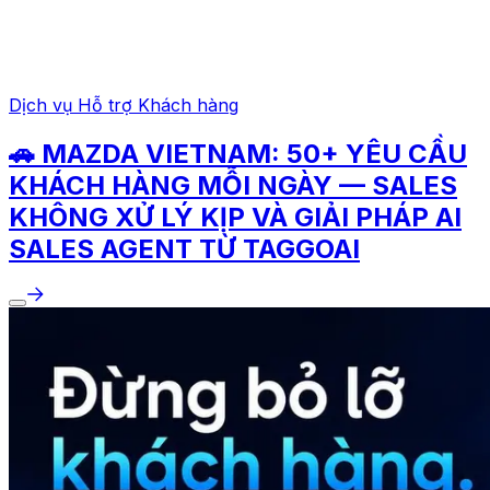
Dịch vụ Hỗ trợ Khách hàng
🚗 MAZDA VIETNAM: 50+ YÊU CẦU
KHÁCH HÀNG MỖI NGÀY — SALES
KHÔNG XỬ LÝ KỊP VÀ GIẢI PHÁP AI
SALES AGENT TỪ TAGGOAI