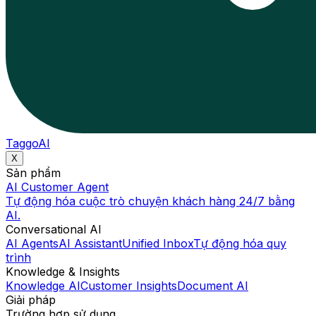
TaggoAI
X
Sản phẩm
AI Customer Agent
Tự động hóa cuộc trò chuyện khách hàng 24/7 bằng
AI.
Conversational AI
AI Agents
AI Assistant
Unified Inbox
Tự động hóa quy
trình
Knowledge & Insights
Knowledge AI
Customer Insights
Document AI
Giải pháp
Trường hợp sử dụng