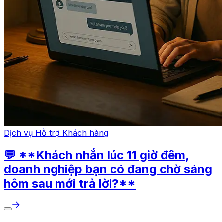
Dịch vụ Hỗ trợ Khách hàng
💬 **Khách nhắn lúc 11 giờ đêm,
doanh nghiệp bạn có đang chờ sáng
hôm sau mới trả lời?**