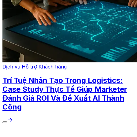
Dịch vụ Hỗ trợ Khách hàng
Trí Tuệ Nhân Tạo Trong Logistics:
Case Study Thực Tế Giúp Marketer
Đánh Giá ROI Và Đề Xuất AI Thành
Công