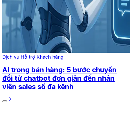
Dịch vụ Hỗ trợ Khách hàng
AI trong bán hàng: 5 bước chuyển
đổi từ chatbot đơn giản đến nhân
viên sales số đa kênh