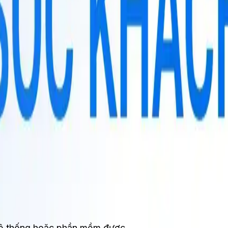
động hóa Email
giúp
t hệ thống hoặc phần mềm được