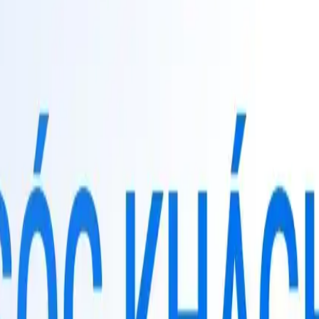
TaggoAI
tiềm năng
Tự động hóa tiếp thị