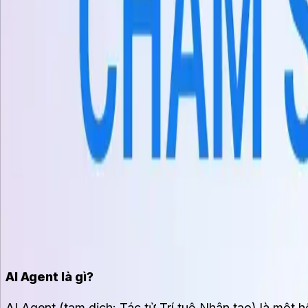
Kênh
Chat trực tiếp trang web
Messenger
WhatsApp
Zalo OA
Tự 
Tích hợp
Shopify
HubSpot
Google Sheets
API & Webhooks
Tài nguyên
Blog
Nghiên cứu trường hợp
Documentation
Trung tâm trợ 
Bảng giá
+84 935 755 117
Đăng ký
Book Demo
vi
vi
AI Agent: Khái niệm và Ứng dụng Thực tiễn
Nhinq
26/4/2025
AI Agent là gì?
AI Agent (tạm dịch: Tác tử Trí tuệ Nhân tạo) là mộ