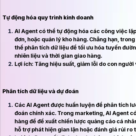
Tự động hóa quy trình kinh doanh
AI Agent có thể tự động hóa các công việc lặp đ
đơn, hoặc quản lý kho hàng. Chẳng hạn, trong 
thể phân tích dữ liệu để tối ưu hóa tuyến đườ
nhiên liệu và thời gian giao hàng.
Lợi ích: Tăng hiệu suất, giảm lỗi do con người
Phân tích dữ liệu và dự đoán
Các AI Agent được huấn luyện để phân tích lư
đoán chính xác. Trong marketing, AI Agent có
hàng để đề xuất chiến lược quảng cáo cá nhân
hỗ trợ phát hiện gian lận hoặc đánh giá rủi ro 