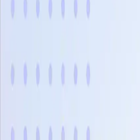
Bảng gi
Sản phẩm
Giải pháp
Kết nối
Tài nguyên
Đăng ký
Book Demo