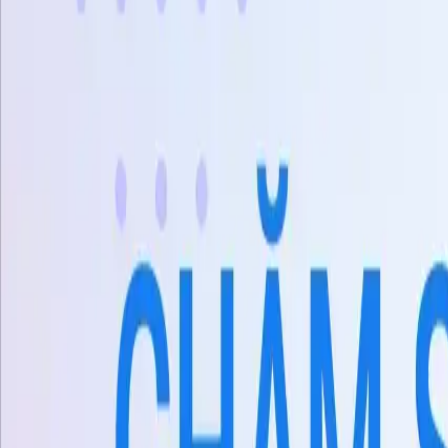
X
Sản phẩm
AI Customer Agent
Tự động hóa cuộc trò chuyện khách hàng 24/7 bằng AI.
Conversational AI
AI Agents
AI Assistant
Unified Inbox
Tự động hóa quy trình
Knowledge & Insights
Knowledge AI
Customer Insights
Document AI
Giải pháp
Trường hợp sử dụng
AI hỗ trợ khách hàng
Đại lý bán hàng AI
Tạo khách hàng 
Ngành
Thương mại điện tử
Khách sạn
Giáo dục
Phòng trưng bày
Kết nối