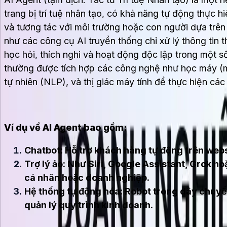
trang bị trí tuệ nhân tạo, có khả năng tự động thực h
và tương tác với môi trường hoặc con người dựa trên
như các công cụ AI truyền thống chỉ xử lý thông tin 
học hỏi, thích nghi và hoạt động độc lập trong một s
thường được tích hợp các công nghệ như học máy (ma
tự nhiên (NLP), và thị giác máy tính để thực hiện cá
Ví dụ về AI Agent bao gồm:
Chatbot: Hỗ trợ khách hàng tự động trên webs
Trợ lý ảo: Như Siri, Google Assistant, Grok h
cá nhân hoặc doanh nghiệp.
Hệ thống tự động hóa: Robot trong dây chuy
quản lý quy trình kinh doanh.