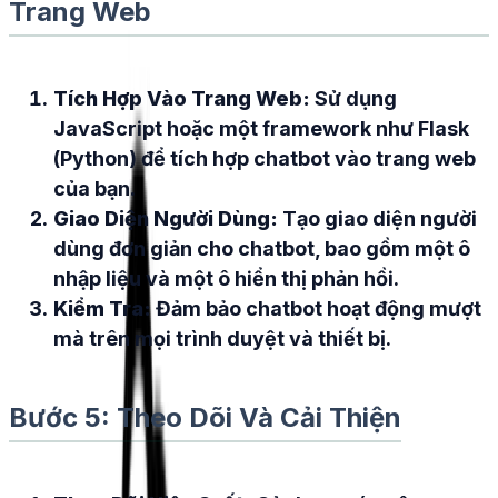
Trang Web
Tích Hợp Vào Trang Web:
Sử dụng
JavaScript hoặc một framework như Flask
(Python) để tích hợp chatbot vào trang web
của bạn.
Giao Diện Người Dùng:
Tạo giao diện người
dùng đơn giản cho chatbot, bao gồm một ô
nhập liệu và một ô hiển thị phản hồi.
Kiểm Tra:
Đảm bảo chatbot hoạt động mượt
mà trên mọi trình duyệt và thiết bị.
Bước 5: Theo Dõi Và Cải Thiện