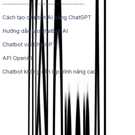
----------------------------------
Cách tạo chatbot AI bằng ChatGPT
Hướng dẫn tạo chatbot AI
Chatbot với ChatGPT
API OpenAI
Chatbot không cần lập trình nâng cao
Dùng thử miễn phí