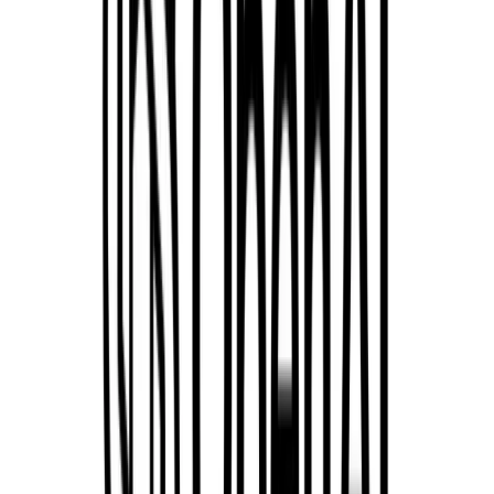
Blogs
Prompt Đỉnh Nhất Tuần: Cùng TaggoAI Nâng
Cấp Trí Tuệ Sáng Tạo Với AI
Xem ngay