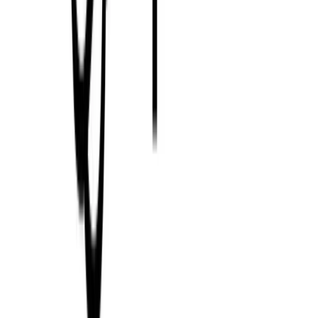
AI đạo đức: Làm thế nào để sử dụng AI một cách
có trách nhiệm
Xem ngay