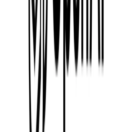
TaggoAI giúp bạn tạo nội dung đa nền tảng như
thế nào?
Xem ngay