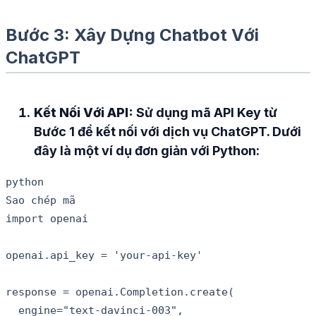
Bước 3: Xây Dựng Chatbot Với
ChatGPT
Kết Nối Với API:
Sử dụng mã API Key từ
Bước 1 để kết nối với dịch vụ ChatGPT. Dưới
đây là một ví dụ đơn giản với Python:
python

Sao chép mã

import openai

openai.api_key = 'your-api-key'

response = openai.Completion.create(

  engine="text-davinci-003",
