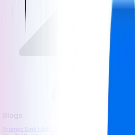
Blogs
Prompt Đỉnh Nhất Tuần: Cùng TaggoAI Nâng