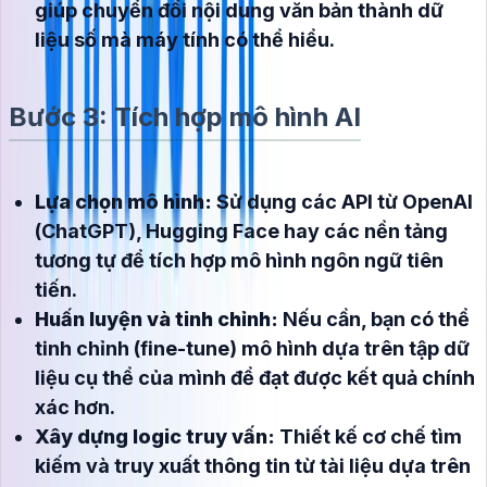
giúp chuyển đổi nội dung văn bản thành dữ
liệu số mà máy tính có thể hiểu.
Bước 3: Tích hợp mô hình AI
Lựa chọn mô hình:
Sử dụng các API từ OpenAI
(ChatGPT), Hugging Face hay các nền tảng
tương tự để tích hợp mô hình ngôn ngữ tiên
tiến.
Huấn luyện và tinh chỉnh:
Nếu cần, bạn có thể
tinh chỉnh (fine-tune) mô hình dựa trên tập dữ
liệu cụ thể của mình để đạt được kết quả chính
xác hơn.
Xây dựng logic truy vấn:
Thiết kế cơ chế tìm
kiếm và truy xuất thông tin từ tài liệu dựa trên