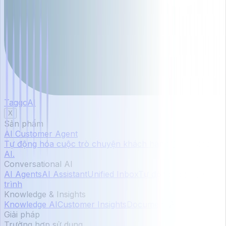
TaggoAI
X
Sản phẩm
AI Customer Agent
Tự động hóa cuộc trò chuyện khách hàng 24/7 bằng
AI.
Conversational AI
AI Agents
AI Assistant
Unified Inbox
Tự động hóa quy
trình
Knowledge & Insights
Knowledge AI
Customer Insights
Document AI
Giải pháp
Trường hợp sử dụng