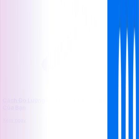
Cách Đo Lường Sự Thành Công Của Chatbot AI
Của Bạn
Xem ngay