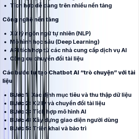
Tích hợp dễ dàng trên nhiều nền tảng
Công nghệ nền tảng
Xử lý ngôn ngữ tự nhiên (NLP)
Mô hình học sâu (Deep Learning)
API tích hợp từ các nhà cung cấp dịch vụ AI
Công cụ chuyển đổi tài liệu
Các bước tự tạo Chatbot AI “trò chuyện” với tài
liệu
Bước 1:
Xác định mục tiêu và thu thập dữ liệu
Bước 2:
Xử lý và chuyển đổi tài liệu
Bước 3:
Tích hợp mô hình AI
Bước 4:
Xây dựng giao diện người dùng
Bước 5:
Triển khai và bảo trì