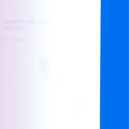
TaggoAI giúp bạn tạo nội dung đa nền tảng như
thế nào?
Xem ngay