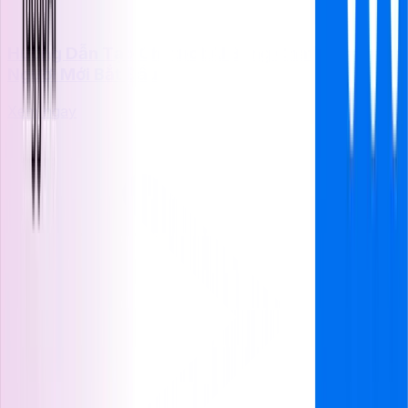
Hướng Dẫn Tạo Chatbot AI Bằng ChatGPT Cho
Người Mới Bắt Đầu
Xem ngay