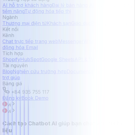
AI hỗ trợ khách hàng
Đại lý bán hàng AI
Tạo khách hàng
tiềm năng
Tự động hóa tiếp thị
Ngành
Thương mại điện tử
Khách sạn
Giáo dục
Phòng trưng bày
Kết nối
Kênh
Chat trực tiếp trang web
Messenger
WhatsApp
Zalo OA
Tự
động hóa Email
Tích hợp
Shopify
HubSpot
Google Sheets
API & Webhooks
Tài nguyên
Blog
Nghiên cứu trường hợp
Documentation
Trung tâm
trợ giúp
Bảng giá
+84 935 755 117
Đăng ký
Book Demo
vi
vi
Cách tạo Chatbot AI giúp bạn chat với mọi tài
liệu