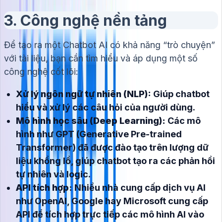
3. Công nghệ nền tảng
Để tạo ra một Chatbot AI có khả năng “trò chuyện”
với tài liệu, bạn cần tìm hiểu và áp dụng một số
công nghệ cốt lõi:
Xử lý ngôn ngữ tự nhiên (NLP):
Giúp chatbot
hiểu và xử lý các câu hỏi của người dùng.
Mô hình học sâu (Deep Learning):
Các mô
hình như GPT (Generative Pre-trained
Transformer) đã được đào tạo trên lượng dữ
liệu khổng lồ, giúp chatbot tạo ra các phản hồi
tự nhiên và logic.
API tích hợp:
Nhiều nhà cung cấp dịch vụ AI
như OpenAI, Google hay Microsoft cung cấp
API để tích hợp trực tiếp các mô hình AI vào