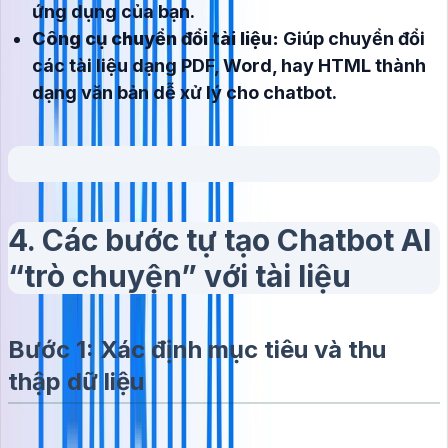
ứng dụng của bạn.
Công cụ chuyển đổi tài liệu:
Giúp chuyển đổi
các tài liệu dạng PDF, Word, hay HTML thành
dạng văn bản dễ xử lý cho chatbot.
4. Các bước tự tạo Chatbot AI
“trò chuyện” với tài liệu
Bước 1: Xác định mục tiêu và thu
thập dữ liệu