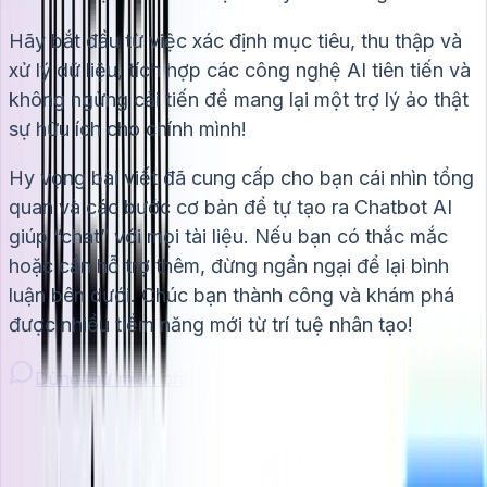
Hãy bắt đầu từ việc xác định mục tiêu, thu thập và
xử lý dữ liệu, tích hợp các công nghệ AI tiên tiến và
không ngừng cải tiến để mang lại một trợ lý ảo thật
sự hữu ích cho chính mình!
Hy vọng bài viết đã cung cấp cho bạn cái nhìn tổng
quan và các bước cơ bản để tự tạo ra Chatbot AI
giúp “chat” với mọi tài liệu. Nếu bạn có thắc mắc
hoặc cần hỗ trợ thêm, đừng ngần ngại để lại bình
luận bên dưới. Chúc bạn thành công và khám phá
được nhiều tiềm năng mới từ trí tuệ nhân tạo!
Dùng thử miễn phí