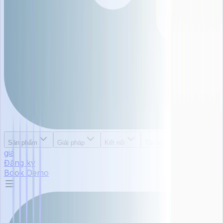
Bảng
Sản phẩm
Giải pháp
Kết nối
Tài nguyên
giá
Đăng ký
Book Demo