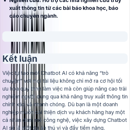
Nghiên cứu:
Hỗ trợ các nhà nghiên cứu truy
xuất thông tin từ các bài báo khoa học, báo
cáo chuyên ngành.
Kết luận
Việc tự tạo một Chatbot AI có khả năng “trò
chuyện” với mọi tài liệu không chỉ mở ra cơ hội tối
ưu hóa quy trình làm việc mà còn giúp nâng cao trải
nghiệm người dùng qua khả năng truy xuất thông tin
chính xác và nhanh chóng. Dù bạn là một doanh
nghiệp muốn cải thiện dịch vụ khách hàng hay một
cá nhân đam mê công nghệ, việc xây dựng Chatbot
AI sẽ là một dự án thú vị và đầy tiềm năng.