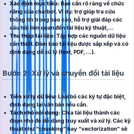
Xác định mục tiêu:
Bạn cần rõ ràng về chức
năng của chatbot. Ví dụ: trợ giúp tra cứu
thông tin trong báo cáo, hỗ trợ giải đáp các
câu hỏi liên quan đến tài liệu kỹ thuật,…
Thu thập tài liệu:
Tập hợp các nguồn dữ liệu
cần thiết. Đảm bảo tài liệu được sắp xếp và có
định dạng dễ xử lý (text, PDF, …).
Bước 2: Xử lý và chuyển đổi tài liệu
Tiền xử lý dữ liệu:
Loại bỏ các ký tự đặc biệt,
định dạng lại văn bản nếu cần.
Tách nhỏ nội dung:
Chia tài liệu thành các
đoạn nhỏ để dễ dàng truy xuất và xử lý. Các kỹ
thuật như “chunking” hay “vectorization” sẽ