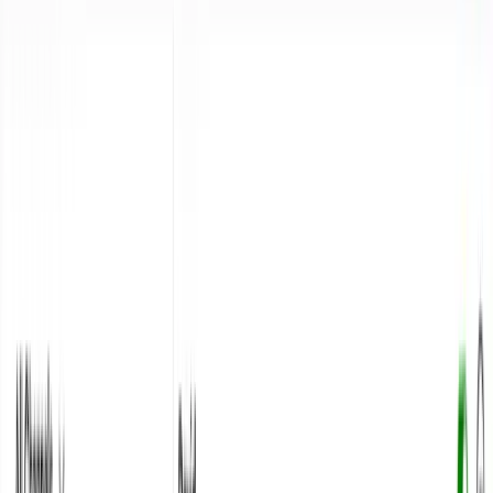
TaggoAI
X
Sản phẩm
AI Customer Agent
Tự động hóa cuộc trò chuyện khách hàng 24/7 bằng
AI.
Conversational AI
AI Agents
AI Assistant
Unified Inbox
Tự động hóa quy
trình
Knowledge & Insights
Knowledge AI
Customer Insights
Document AI
Giải pháp
Trường hợp sử dụng