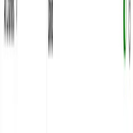
AI hỗ trợ khách hàng
Đại lý bán hàng AI
Tạo khách hàng
tiềm năng
Tự động hóa tiếp thị
Ngành
Thương mại điện tử
Khách sạn
Giáo dục
Phòng trưng bày
Kết nối
Kênh
Chat trực tiếp trang web
Messenger
WhatsApp
Zalo OA
Tự
động hóa Email
Tích hợp
Shopify
HubSpot
Google Sheets
API & Webhooks
Tài nguyên
Blog
Nghiên cứu trường hợp
Documentation
Trung tâm
trợ giúp
Bảng giá
+84 935 755 117
Đăng ký
Book Demo
vi
vi
Chatbot Cho Doanh Nghiệp: Giải Pháp Hiệu Quả
Với TaggoAI Cho Lĩnh Vực Bán Hàng