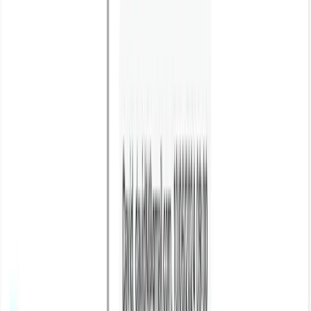
Bạn Đang Bỏ Lỡ Gì Khi Chưa Ứng Dụng AI Trong
Kinh Doanh Và Marketing?
Xem ngay