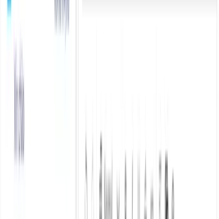
AI Assistant
TaggoAI vs Tidio
TaggoAI vs Freshdesk
TaggoAI vs HubSpot
TaggoAI vs Intercom
TaggoAI vs Zendesk
AI Agent vs AI Chatbot vs AI Assistant
Sản phẩm
Conversational AI
AI Agents
AI Assistant
Unified Inbox
Workflow Automation
Knowledge & Insights
Knowledge AI
Customer Insights
Document AI
Giải pháp
Use Cases