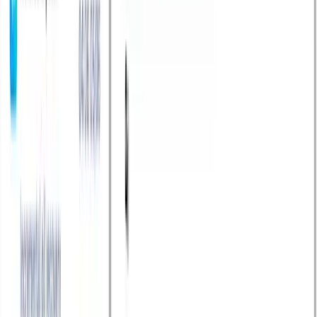
Làm Thế Nào TaggoAI Giúp Growth Marketer
Bán Lẻ Tăng Conversion Mà Không Tăng
Headcount CSKH?
Xem ngay