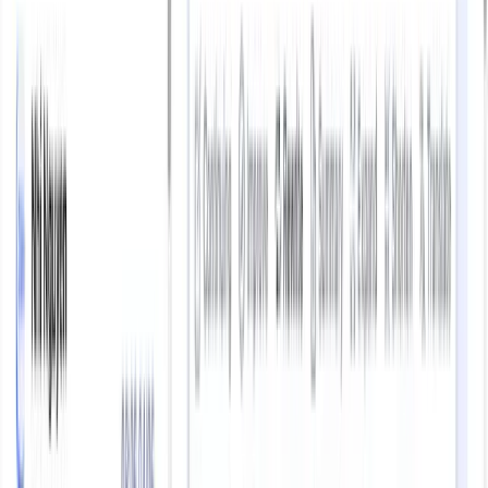
AI Agent trong BĐS: 5 Kịch Bản Marketing &
Sales Tăng Doanh Số Không Thể Bỏ Qua
Xem ngay