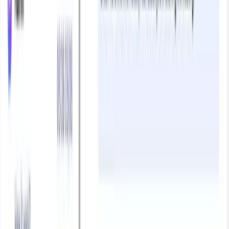
Hướng dẫn chi tiết cách sử dụng chatbot AI để
tự động hóa tư vấn và chốt đơn cho trung tâm
ngoại ngữ
Xem ngay