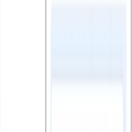
5 Lợi Ích Vượt Trội Của Chatbot AI Trong Nha
Khoa Giúp Tăng Lead Online Và Giảm Tải Lễ Tân
Xem ngay