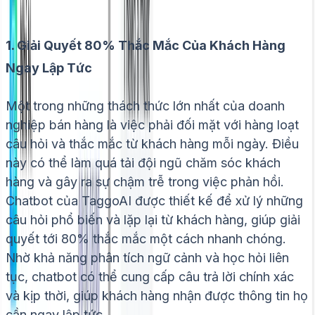
1. Giải Quyết 80% Thắc Mắc Của Khách Hàng
Ngay Lập Tức
Một trong những thách thức lớn nhất của doanh
nghiệp bán hàng là việc phải đối mặt với hàng loạt
câu hỏi và thắc mắc từ khách hàng mỗi ngày. Điều
này có thể làm quá tải đội ngũ chăm sóc khách
hàng và gây ra sự chậm trễ trong việc phản hồi.
Chatbot của TaggoAI được thiết kế để xử lý những
câu hỏi phổ biến và lặp lại từ khách hàng, giúp giải
quyết tới 80% thắc mắc một cách nhanh chóng.
Nhờ khả năng phân tích ngữ cảnh và học hỏi liên
tục, chatbot có thể cung cấp câu trả lời chính xác
và kịp thời, giúp khách hàng nhận được thông tin họ
cần ngay lập tức.