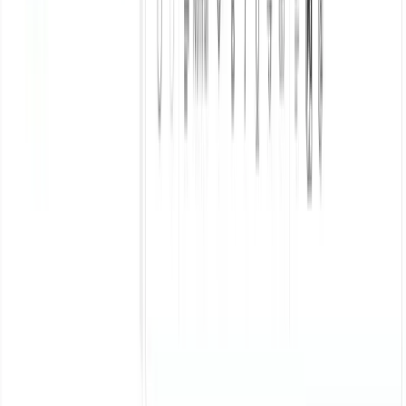
Customer Support AI
Sales AI Agent
Lead Generation
Marketing Automation
Industries
Ecommerce
Hotel
Education
Showroom
Công ty
Blog
Người ảnh hưởng
Liên hệ
Điều khoản dịch vụ
Chính sách bảo mật
Language
Popular Pages
Home
ai-agent
ai-livechat
chatbot
customer-
support
docs
engage
hotel-chatbot
inbox
messenger
omni-