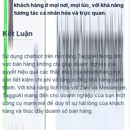
khách hàng ở mọi nơi, mọi lúc, với khả năng
tương tác cá nhân hóa và trực quan.
Kết Luận
Sử dụng chatbot trên nền tảng TaggoAI trong lĩnh
vực bán hàng không chỉ giúp doanh nghiệp giải
quyết hiệu quả các thắc mắc của khách hàng mà
còn tiết kiệm chi phí và tăng cường khả năng cạnh
tranh. Với khả năng tích hợp với Zalo và Messenger,
TaggoAI mang đến cho doanh nghiệp của bạn một
công cụ mạnh mẽ để duy trì sự hài lòng của khách
hàng và thúc đẩy doanh số bán hàng.