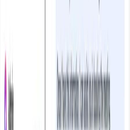
TaggoAI tạo content AI: Vũ khí bí mật giúp
growth marketer nâng tầm chiến lược
marketing
Xem ngay