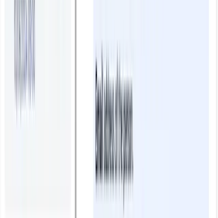
Blogs
Vì sao mọi doanh nghiệp tăng trưởng đều cần
Chatbot AI trong team Growth Marketing?