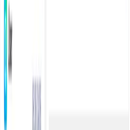
TaggoAI
Cách mạng hóa doanh nghiệp của bạn với TaggoAI.
TaggoAI Inbox (iOS)
TaggoAI
AI Chatbot
Knowledge AI
Content AI