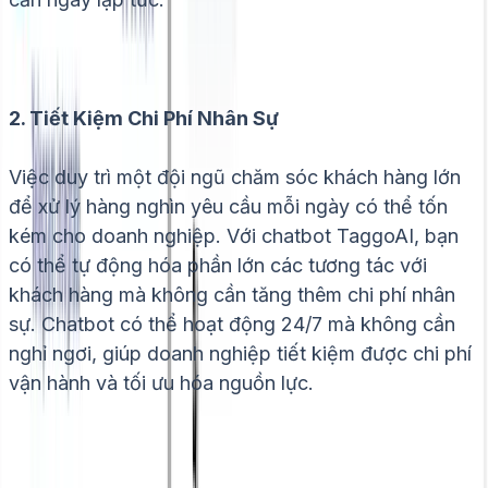
2. Tiết Kiệm Chi Phí Nhân Sự
Việc duy trì một đội ngũ chăm sóc khách hàng lớn
để xử lý hàng nghìn yêu cầu mỗi ngày có thể tốn
kém cho doanh nghiệp. Với chatbot TaggoAI, bạn
có thể tự động hóa phần lớn các tương tác với
khách hàng mà không cần tăng thêm chi phí nhân
sự. Chatbot có thể hoạt động 24/7 mà không cần
nghỉ ngơi, giúp doanh nghiệp tiết kiệm được chi phí
vận hành và tối ưu hóa nguồn lực.