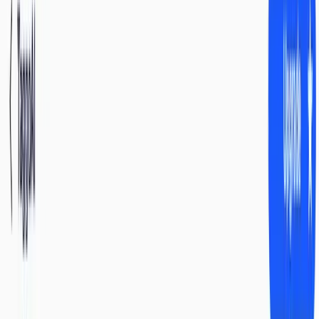
Bảng
Sản phẩm
Giải pháp
Kết nối
Tài nguyên
giá
Đăng ký
Book Demo