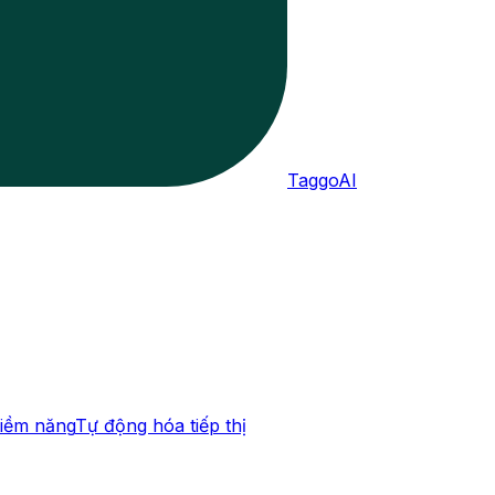
TaggoAI
tiềm năng
Tự động hóa tiếp thị