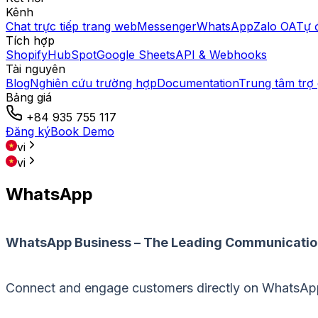
Kênh
Chat trực tiếp trang web
Messenger
WhatsApp
Zalo OA
Tự 
Tích hợp
Shopify
HubSpot
Google Sheets
API & Webhooks
Tài nguyên
Blog
Nghiên cứu trường hợp
Documentation
Trung tâm trợ 
Bảng giá
+84 935 755 117
Đăng ký
Book Demo
vi
vi
WhatsApp
WhatsApp Business – The Leading Communicatio
Connect and engage customers directly on WhatsApp 