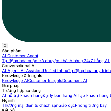
X
Sản phẩm
AI Customer Agent
Tự động hóa cuộc trò chuyện khách hàng 24/7 bằng AI.
Conversational AI
AI Agents
AI Assistant
Unified Inbox
Tự động hóa quy trình
Knowledge & Insights
Knowledge AI
Customer Insights
Document AI
Giải pháp
Trường hợp sử dụng
AI hỗ trợ khách hàng
Đại lý bán hàng AI
Tạo khách hàng 
Ngành
Thương mại điện tử
Khách sạn
Giáo dục
Phòng trưng bày
Kết nối