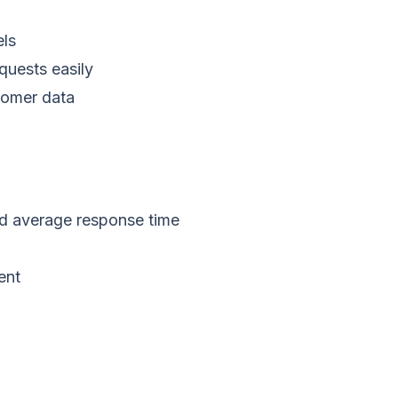
ls
quests easily
tomer data
nd average response time
ent